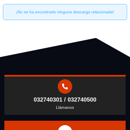
¡No se ha encontrado ninguna descarga relacionada!
032740301 / 032740500
Llámanos