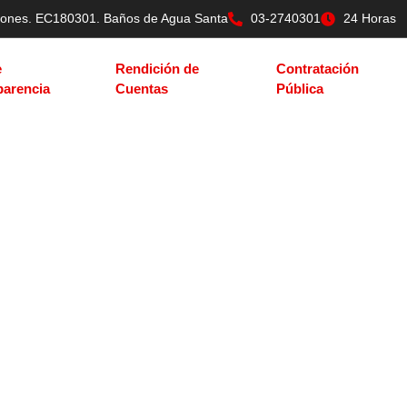
tilones. EC180301. Baños de Agua Santa
03-2740301
24 Horas
e
Rendición de
Contratación
parencia
Cuentas
Pública