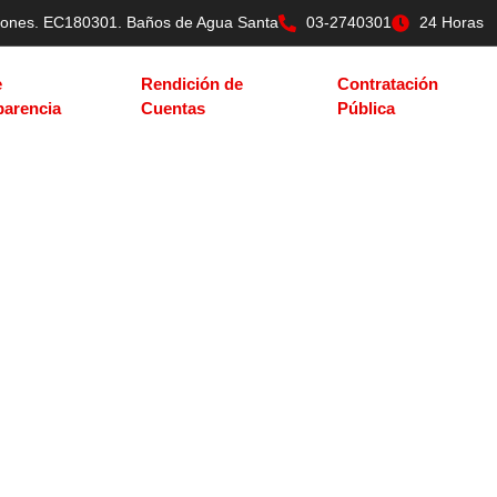
tilones. EC180301. Baños de Agua Santa
03-2740301
24 Horas
e
Rendición de
Contratación
parencia
Cuentas
Pública