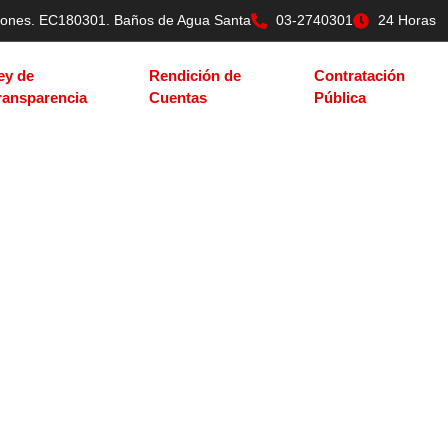
tilones. EC180301. Baños de Agua Santa
03-2740301
24 Horas
ey de
Rendición de
Contratación
ransparencia
Cuentas
Pública