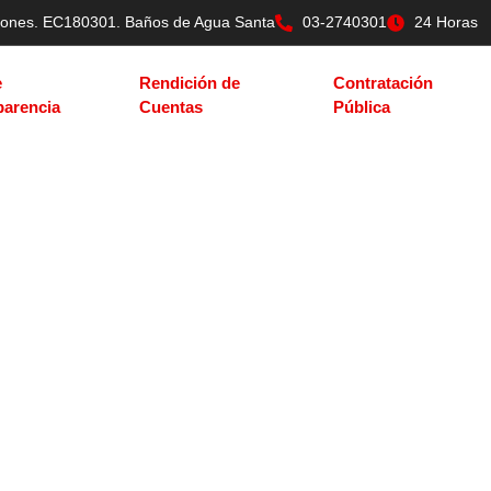
tilones. EC180301. Baños de Agua Santa
03-2740301
24 Horas
e
Rendición de
Contratación
parencia
Cuentas
Pública