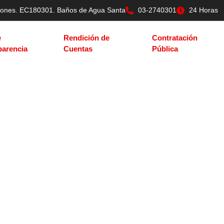
tilones. EC180301. Baños de Agua Santa
03-2740301
24 Horas
e
Rendición de
Contratación
parencia
Cuentas
Pública