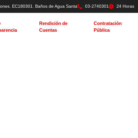
tilones. EC180301. Baños de Agua Santa
03-2740301
24 Horas
e
Rendición de
Contratación
parencia
Cuentas
Pública