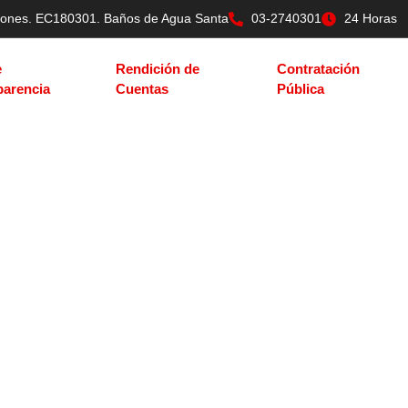
tilones. EC180301. Baños de Agua Santa
03-2740301
24 Horas
e
Rendición de
Contratación
parencia
Cuentas
Pública