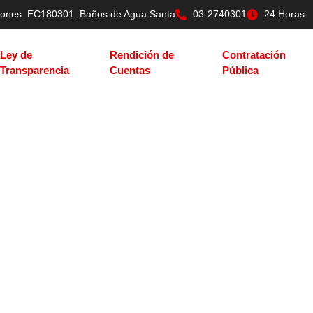
tilones. EC180301. Baños de Agua Santa
03-2740301
24 Horas
Ley de
Rendición de
Contratación
Transparencia
Cuentas
Pública