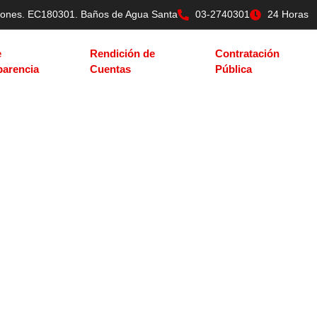
tilones. EC180301. Baños de Agua Santa
03-2740301
24 Horas
e
Rendición de
Contratación
parencia
Cuentas
Pública