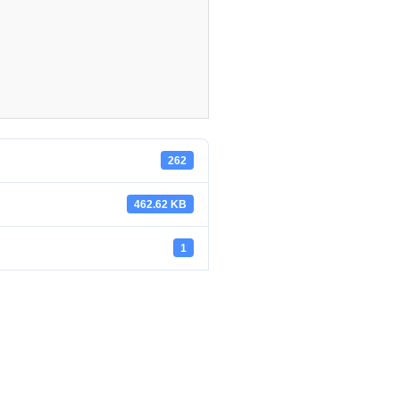
262
462.62 KB
1