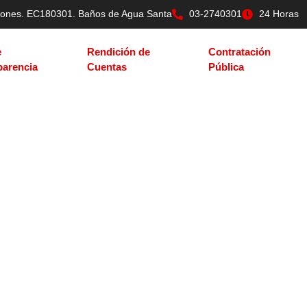
tilones. EC180301. Baños de Agua Santa
03-2740301
24 Horas
e
Rendición de
Contratación
parencia
Cuentas
Pública