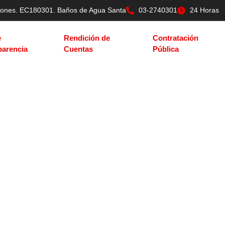
tilones. EC180301. Baños de Agua Santa
03-2740301
24 Horas
e
Rendición de
Contratación
parencia
Cuentas
Pública