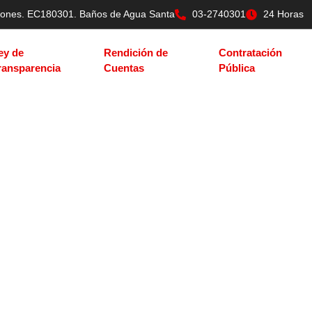
tilones. EC180301. Baños de Agua Santa
03-2740301
24 Horas
ey de
Rendición de
Contratación
ransparencia
Cuentas
Pública