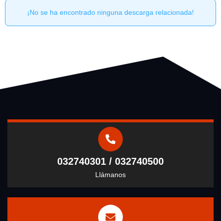
¡No se ha encontrado ninguna descarga relacionada!
032740301 / 032740500
Llámanos