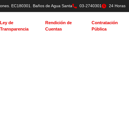
tilones. EC180301. Baños de Agua Santa
03-2740301
24 Horas
Ley de
Rendición de
Contratación
Transparencia
Cuentas
Pública