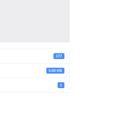
177
0.00 KB
1