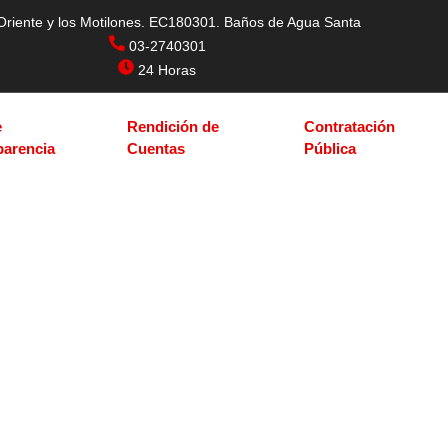
Oriente y los Motilones. EC180301. Baños de Agua Santa
03-2740301
24 Horas
e
Rendición de
Contratación
parencia
Cuentas
Pública