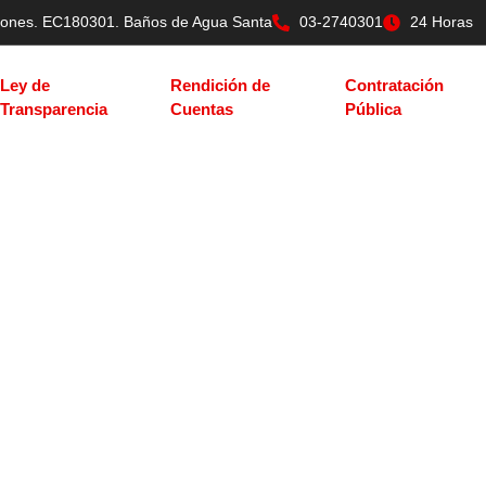
tilones. EC180301. Baños de Agua Santa
03-2740301
24 Horas
Ley de
Rendición de
Contratación
Transparencia
Cuentas
Pública