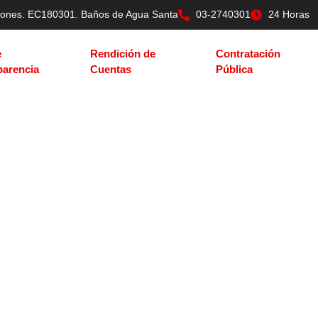
tilones. EC180301. Baños de Agua Santa
03-2740301
24 Horas
e
Rendición de
Contratación
parencia
Cuentas
Pública