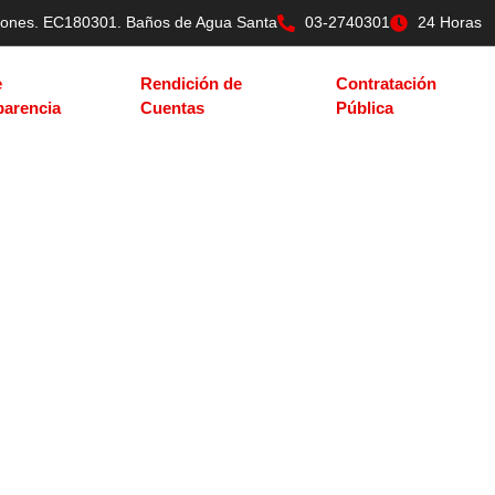
tilones. EC180301. Baños de Agua Santa
03-2740301
24 Horas
e
Rendición de
Contratación
parencia
Cuentas
Pública