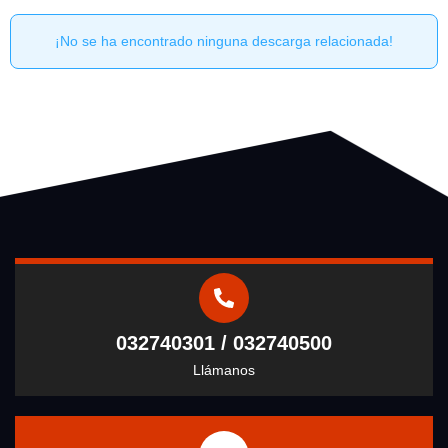
¡No se ha encontrado ninguna descarga relacionada!
032740301 / 032740500
Llámanos