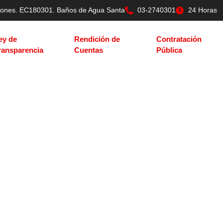
tilones. EC180301. Baños de Agua Santa
03-2740301
24 Horas
ey de
Rendición de
Contratación
ransparencia
Cuentas
Pública