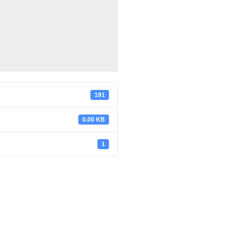
191
0.00 KB
1