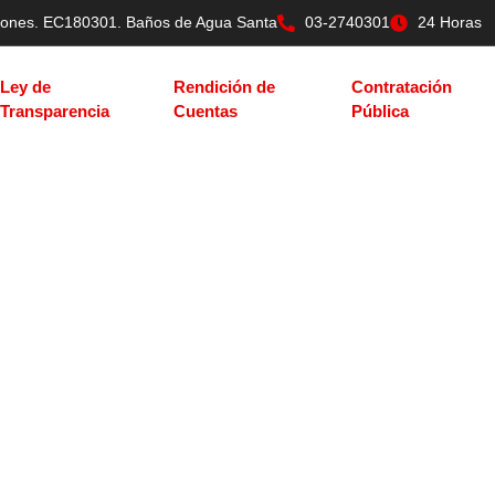
tilones. EC180301. Baños de Agua Santa
03-2740301
24 Horas
Ley de
Rendición de
Contratación
Transparencia
Cuentas
Pública