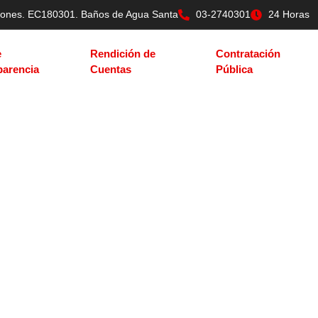
tilones. EC180301. Baños de Agua Santa
03-2740301
24 Horas
e
Rendición de
Contratación
parencia
Cuentas
Pública