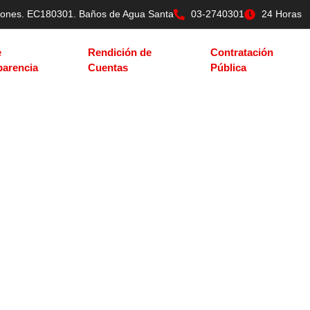
tilones. EC180301. Baños de Agua Santa
03-2740301
24 Horas
e
Rendición de
Contratación
parencia
Cuentas
Pública