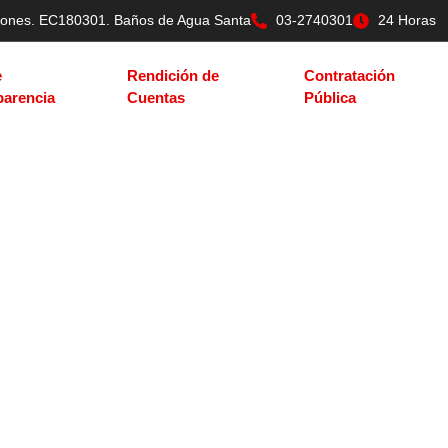
tilones. EC180301. Baños de Agua Santa
03-2740301
24 Horas
e
Rendición de
Contratación
parencia
Cuentas
Pública