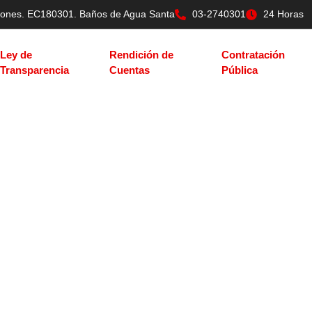
tilones. EC180301. Baños de Agua Santa
03-2740301
24 Horas
Ley de
Rendición de
Contratación
Transparencia
Cuentas
Pública