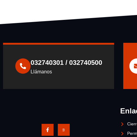
032740301 / 032740500
Llámanos
Enla
Cier
Perm