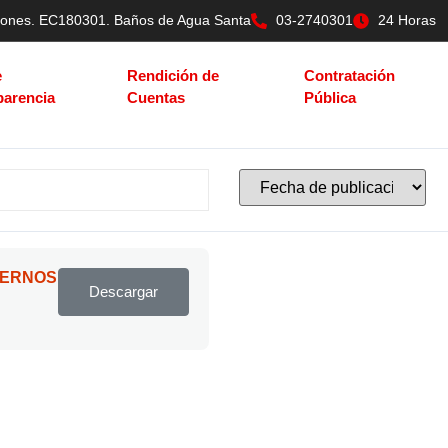
tilones. EC180301. Baños de Agua Santa
03-2740301
24 Horas
e
Rendición de
Contratación
parencia
Cuentas
Pública
TERNOS
Descargar