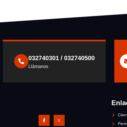
032740301 / 032740500
Llámanos
Enla
Cier
Perm