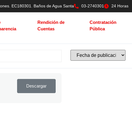
tilones. EC180301. Baños de Agua Santa
03-2740301
24 Horas
e
Rendición de
Contratación
parencia
Cuentas
Pública
Descargar