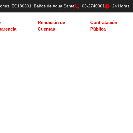
tilones. EC180301. Baños de Agua Santa
03-2740301
24 Horas
e
Rendición de
Contratación
parencia
Cuentas
Pública