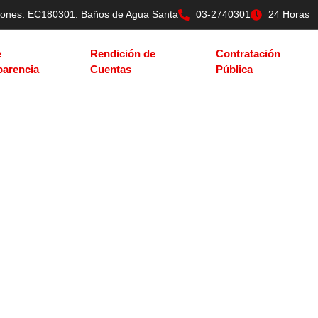
tilones. EC180301. Baños de Agua Santa
03-2740301
24 Horas
e
Rendición de
Contratación
parencia
Cuentas
Pública